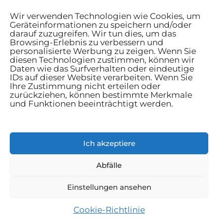
Wir verwenden Technologien wie Cookies, um
Geräteinformationen zu speichern und/oder
darauf zuzugreifen. Wir tun dies, um das
Browsing-Erlebnis zu verbessern und
personalisierte Werbung zu zeigen. Wenn Sie
Startseite
diesen Technologien zustimmen, können wir
Daten wie das Surfverhalten oder eindeutige
AGB
IDs auf dieser Website verarbeiten. Wenn Sie
Datenschutzbestimmungen
Ihre Zustimmung nicht erteilen oder
zurückziehen, können bestimmte Merkmale
Cookie-Richtlinie
und Funktionen beeinträchtigt werden.
Kontakt
Haus und Garten
Ich akzeptiere
Lebensstil
Ratschläge
Abfälle
Mann
Einstellungen ansehen
Technologien
Cookie-Richtlinie
Copyright © 2026 VisionMagazine