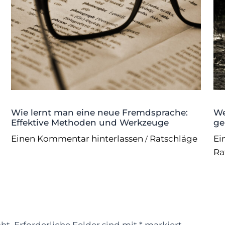
Wie lernt man eine neue Fremdsprache:
We
Effektive Methoden und Werkzeuge
ge
Einen Kommentar hinterlassen
Ratschläge
Ei
/
Ra
ht.
Erforderliche Felder sind mit
*
markiert