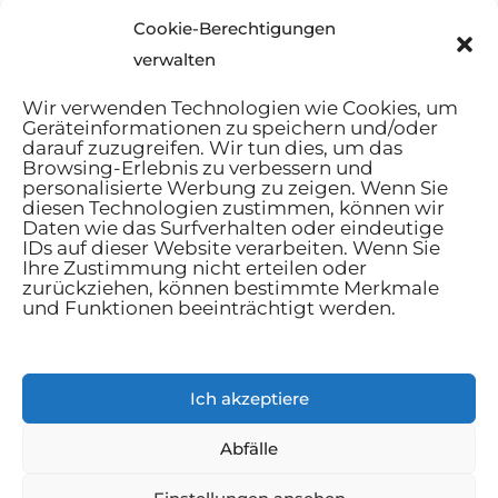
Dezember 2024
Cookie-Berechtigungen
November 2024
verwalten
Wir verwenden Technologien wie Cookies, um
Geräteinformationen zu speichern und/oder
darauf zuzugreifen. Wir tun dies, um das
Browsing-Erlebnis zu verbessern und
personalisierte Werbung zu zeigen. Wenn Sie
Startseite
diesen Technologien zustimmen, können wir
Daten wie das Surfverhalten oder eindeutige
AGB
IDs auf dieser Website verarbeiten. Wenn Sie
Datenschutzbestimmungen
Ihre Zustimmung nicht erteilen oder
zurückziehen, können bestimmte Merkmale
Cookie-Richtlinie
und Funktionen beeinträchtigt werden.
Kontakt
Haus und Garten
Ich akzeptiere
Lebensstil
Ratschläge
Abfälle
Mann