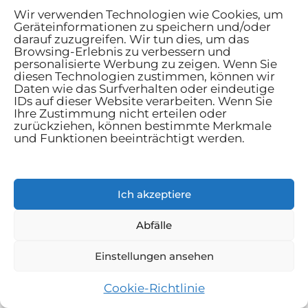
Wir verwenden Technologien wie Cookies, um
Sportlich-elegant: Wie Männer
Geräteinformationen zu speichern und/oder
darauf zuzugreifen. Wir tun dies, um das
Komfort und Klasse souverän
Browsing-Erlebnis zu verbessern und
verbinden
personalisierte Werbung zu zeigen. Wenn Sie
diesen Technologien zustimmen, können wir
Optimale Lagerung – kennen Sie das
Daten wie das Surfverhalten oder eindeutige
Erfolgsgeheimnis von Gastronomie-
IDs auf dieser Website verarbeiten. Wenn Sie
Ihre Zustimmung nicht erteilen oder
Kühlschränken?
zurückziehen, können bestimmte Merkmale
und Funktionen beeinträchtigt werden.
Den ersten Oldtimer kaufen – was
man vorab wissen sollte
Ich akzeptiere
Abfälle
Kategorien
Einstellungen ansehen
Bez kategorii
Cookie-Richtlinie
Haus und Garten