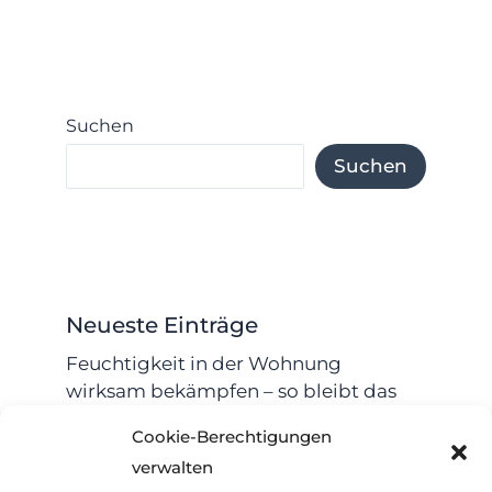
Suchen
Suchen
Neueste Einträge
Feuchtigkeit in der Wohnung
wirksam bekämpfen – so bleibt das
Zuhause dauerhaft trocken
Cookie-Berechtigungen
Wie wählt man das perfekte Garn zum
verwalten
Stricken aus?