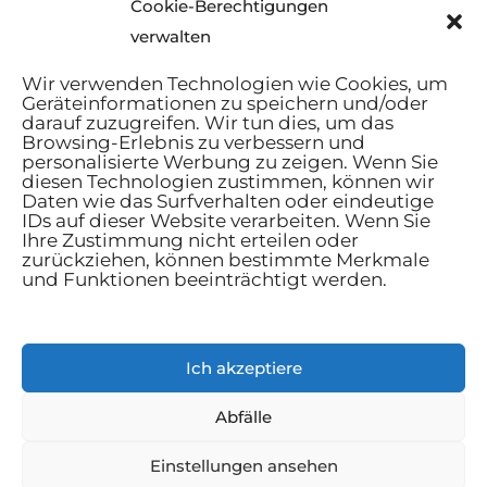
Cookie-Berechtigungen
November 2024
verwalten
Wir verwenden Technologien wie Cookies, um
Geräteinformationen zu speichern und/oder
darauf zuzugreifen. Wir tun dies, um das
Browsing-Erlebnis zu verbessern und
personalisierte Werbung zu zeigen. Wenn Sie
Startseite
diesen Technologien zustimmen, können wir
Daten wie das Surfverhalten oder eindeutige
AGB
IDs auf dieser Website verarbeiten. Wenn Sie
Datenschutzbestimmungen
Ihre Zustimmung nicht erteilen oder
zurückziehen, können bestimmte Merkmale
Cookie-Richtlinie
und Funktionen beeinträchtigt werden.
Kontakt
Haus und Garten
Ich akzeptiere
Lebensstil
Ratschläge
Abfälle
Mann
Einstellungen ansehen
Technologien